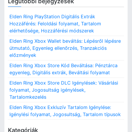
Legutóbbi bejegyzések
r
c
Elden Ring PlayStation Digitális Extrák
h
Hozzáférés: Feloldási folyamat, Tartalom
f
elérhetősége, Hozzáférési módszerek
o
r
Elden Ring Xbox Wallet beváltás: Lépésről lépésre
:
útmutató, Egyenleg ellenőrzés, Tranzakciós
előzmények
Elden Ring Xbox Store Kód Beváltása: Pénztárca
egyenleg, Digitális extrák, Beváltási folyamat
Elden Ring Xbox Store DLC Igénylések: Vásárlási
folyamat, Jogosultság igénylések,
Tartalomkezelés
Elden Ring Xbox Exkluzív Tartalom Igénylése:
Igénylési folyamat, Jogosultság, Tartalom típusok
Kategóriák