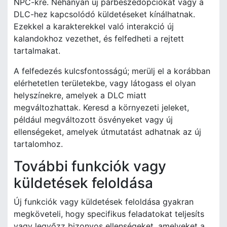
NPC-kre. Néhányan új párbeszédopciókat vagy a
DLC-hez kapcsolódó küldetéseket kínálhatnak.
Ezekkel a karakterekkel való interakció új
kalandokhoz vezethet, és felfedheti a rejtett
tartalmakat.
A felfedezés kulcsfontosságú; merülj el a korábban
elérhetetlen területekbe, vagy látogass el olyan
helyszínekre, amelyek a DLC miatt
megváltozhattak. Keresd a környezeti jeleket,
például megváltozott ösvényeket vagy új
ellenségeket, amelyek útmutatást adhatnak az új
tartalomhoz.
További funkciók vagy
küldetések feloldása
Új funkciók vagy küldetések feloldása gyakran
megköveteli, hogy specifikus feladatokat teljesíts
vagy legyőzz bizonyos ellenségeket, amelyeket a