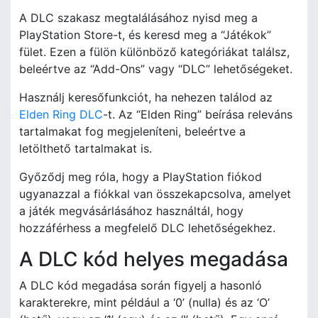
A DLC szakasz megtalálásához nyisd meg a
PlayStation Store-t, és keresd meg a “Játékok”
fület. Ezen a fülön különböző kategóriákat találsz,
beleértve az “Add-Ons” vagy “DLC” lehetőségeket.
Használj keresőfunkciót, ha nehezen találod az
Elden Ring DLC
-t. Az “Elden Ring” beírása releváns
tartalmakat fog megjeleníteni, beleértve a
letölthető tartalmakat is.
Győződj meg róla, hogy a PlayStation fiókod
ugyanazzal a fiókkal van összekapcsolva, amelyet
a játék megvásárlásához használtál, hogy
hozzáférhess a megfelelő DLC lehetőségekhez.
A DLC kód helyes megadása
A DLC kód megadása során figyelj a hasonló
karakterekre, mint például a ‘0’ (nulla) és az ‘O’