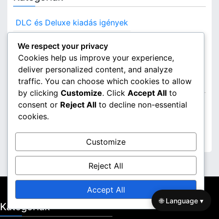
DLC és Deluxe kiadás igények
PlayStation Kódbeváltás
We respect your privacy
Xbox Kód Beváltás
Cookies help us improve your experience,
deliver personalized content, and analyze
traffic. You can choose which cookies to allow
Archívum
by clicking
Customize
. Click
Accept All
to
consent or
Reject All
to decline non-essential
March 2026
cookies.
February 2026
Customize
Reject All
Accept All
🌐 Language ▾
Kategóriák