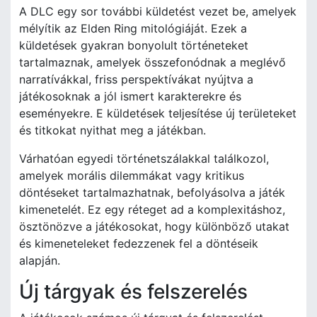
A DLC egy sor további küldetést vezet be, amelyek
mélyítik az Elden Ring mitológiáját. Ezek a
küldetések gyakran bonyolult történeteket
tartalmaznak, amelyek összefonódnak a meglévő
narratívákkal, friss perspektívákat nyújtva a
játékosoknak a jól ismert karakterekre és
eseményekre. E küldetések teljesítése új területeket
és titkokat nyithat meg a játékban.
Várhatóan egyedi történetszálakkal találkozol,
amelyek morális dilemmákat vagy kritikus
döntéseket tartalmazhatnak, befolyásolva a játék
kimenetelét. Ez egy réteget ad a komplexitáshoz,
ösztönözve a játékosokat, hogy különböző utakat
és kimeneteleket fedezzenek fel a döntéseik
alapján.
Új tárgyak és felszerelés