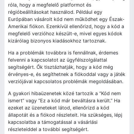
róla, hogy a megfelelő platformot és
régióbeállításokat használod. Például egy
Európában vásárolt kód nem működhet egy Észak-
Amerikai fiókon. Ezenkívül ellenőrizd, hogy a kód a
megfelelő verzióhoz készült-e, mivel egyes kódok
kizárólag bizonyos kiadásokhoz tartoznak.
Ha a problémák továbbra is fennállnak, érdemes
felvenni a kapcsolatot az ügyfélszolgálattal
segítségért. Ők tisztázhatják, hogy a kód még
érvényes-e, és segíthetnek a fiókoddal vagy a játék
verziójával kapcsolatos problémák megoldásában.
A gyakori hibaüzenetek közé tartozik a “Kód nem
ismert” vagy “Ez a kód már beváltásra került.” Ha
ezeket az üzeneteket látod, ellenőrizd a kód
állapotát és a fiókod részleteit. Ha szükséges, lépj
kapcsolatba a támogatással a vásárlási
részleteiddel a további segítségért.