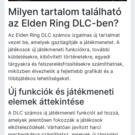
Milyen tartalom található
az Elden Ring DLC-ben?
Az Elden Ring DLC számos izgalmas új tartalmat
vezet be, amelyek gazdagítják a játékmenetet. A
játékosok új játékmeneti funkciókra, további
küldetésekre, kibővített történetekre, egyedi
tárgyakra és felszerelésfrissítésekre számíthatnak,
miközben élvezhetik a fejlettebb grafikát és a
többjátékos lehetőségeket.
Új funkciók és játékmeneti
elemek áttekintése
A DLC számos új játékmeneti funkciót ad hozzá,
amelyek jelentősen fokozzák a játékosok
elköteleződését. Várhatóan javított harci
mechanikákra számíthatsz, amelyek új támadási