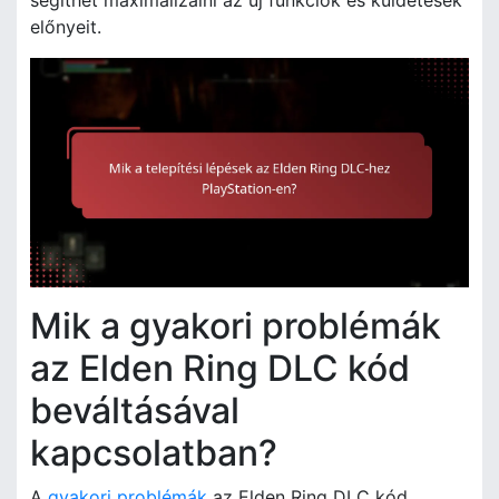
előnyeit.
Mik a gyakori problémák
az Elden Ring DLC kód
beváltásával
kapcsolatban?
A
gyakori problémák
az Elden Ring DLC kód