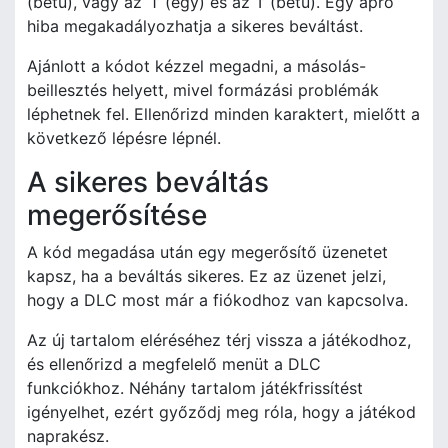
(betű), vagy az ‘1’ (egy) és az ‘I’ (betű). Egy apró
hiba megakadályozhatja a sikeres beváltást.
Ajánlott a kódot kézzel megadni, a másolás-
beillesztés helyett, mivel formázási problémák
léphetnek fel. Ellenőrizd minden karaktert, mielőtt a
következő lépésre lépnél.
A sikeres beváltás
megerősítése
A kód megadása után egy megerősítő üzenetet
kapsz, ha a beváltás sikeres. Ez az üzenet jelzi,
hogy a DLC most már a fiókodhoz van kapcsolva.
Az új tartalom eléréséhez térj vissza a játékodhoz,
és ellenőrizd a megfelelő menüt a DLC
funkciókhoz. Néhány tartalom játékfrissítést
igényelhet, ezért győződj meg róla, hogy a játékod
naprakész.