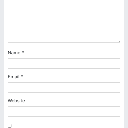
a
t
i
o
n
Name
*
Email
*
Website