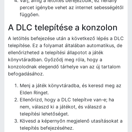
Várj, amíg a letöltés befejeződik; ez néhány
percet igénybe vehet az internet sebességétől
függően.
A DLC telepítése a konzolon
A letöltés befejezése után a következő lépés a DLC
telepítése. Ez a folyamat általában automatikus, de
ellenőrizheted a telepítési állapotot a játék
könyvtáradban. Győződj meg róla, hogy a
konzolodnak elegendő tárhelye van az új tartalom
befogadásához.
Menj a játék könyvtáradba, és keresd meg az
Elden Ringet.
Ellenőrizd, hogy a DLC telepítve van-e; ha
nem, válaszd ki a játékot, és válaszd a
telepítési lehetőséget.
Kövesd a képernyőn megjelenő utasításokat a
telepítés befejezéséhez.