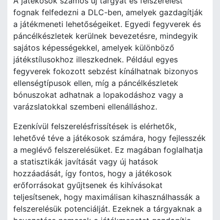
A játékosok számos új tárgyat és felszerelést
fognak felfedezni a DLC-ben, amelyek gazdagítják
a játékmeneti lehetőségeiket. Egyedi fegyverek és
páncélkészletek kerülnek bevezetésre, mindegyik
sajátos képességekkel, amelyek különböző
játékstílusokhoz illeszkednek. Például egyes
fegyverek fokozott sebzést kínálhatnak bizonyos
ellenségtípusok ellen, míg a páncélkészletek
bónuszokat adhatnak a lopakodáshoz vagy a
varázslatokkal szembeni ellenálláshoz.
Ezenkívül felszerelésfrissítések is elérhetők,
lehetővé téve a játékosok számára, hogy fejlesszék
a meglévő felszerelésüket. Ez magában foglalhatja
a statisztikák javítását vagy új hatások
hozzáadását, így fontos, hogy a játékosok
erőforrásokat gyűjtsenek és kihívásokat
teljesítsenek, hogy maximálisan kihasználhassák a
felszerelésük potenciálját. Ezeknek a tárgyaknak a