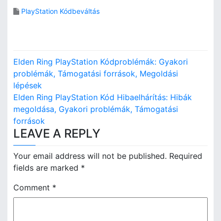
PlayStation Kódbeváltás
P
Elden Ring PlayStation Kódproblémák: Gyakori
o
problémák, Támogatási források, Megoldási
lépések
s
Elden Ring PlayStation Kód Hibaelhárítás: Hibák
megoldása, Gyakori problémák, Támogatási
t
források
n
LEAVE A REPLY
a
Your email address will not be published.
Required
v
fields are marked
*
i
Comment
*
g