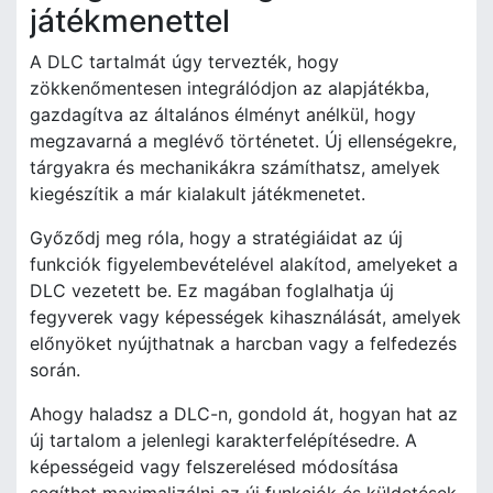
játékmenettel
A DLC tartalmát úgy tervezték, hogy
zökkenőmentesen integrálódjon az alapjátékba,
gazdagítva az általános élményt anélkül, hogy
megzavarná a meglévő történetet. Új ellenségekre,
tárgyakra és mechanikákra számíthatsz, amelyek
kiegészítik a már kialakult játékmenetet.
Győződj meg róla, hogy a stratégiáidat az új
funkciók figyelembevételével alakítod, amelyeket a
DLC vezetett be. Ez magában foglalhatja új
fegyverek vagy képességek kihasználását, amelyek
előnyöket nyújthatnak a harcban vagy a felfedezés
során.
Ahogy haladsz a DLC-n, gondold át, hogyan hat az
új tartalom a jelenlegi karakterfelépítésedre. A
képességeid vagy felszerelésed módosítása
segíthet maximalizálni az új funkciók és küldetések