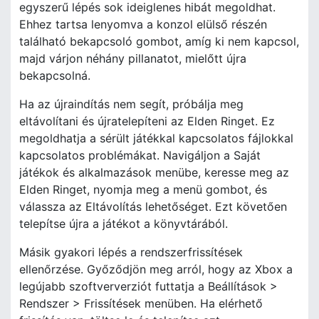
egyszerű lépés sok ideiglenes hibát megoldhat.
Ehhez tartsa lenyomva a konzol elülső részén
található bekapcsoló gombot, amíg ki nem kapcsol,
majd várjon néhány pillanatot, mielőtt újra
bekapcsolná.
Ha az újraindítás nem segít, próbálja meg
eltávolítani és újratelepíteni az Elden Ringet. Ez
megoldhatja a sérült játékkal kapcsolatos fájlokkal
kapcsolatos problémákat. Navigáljon a Saját
játékok és alkalmazások menübe, keresse meg az
Elden Ringet, nyomja meg a menü gombot, és
válassza az Eltávolítás lehetőséget. Ezt követően
telepítse újra a játékot a könyvtárából.
Másik gyakori lépés a rendszerfrissítések
ellenőrzése. Győződjön meg arról, hogy az Xbox a
legújabb szoftververziót futtatja a Beállítások >
Rendszer > Frissítések menüben. Ha elérhető