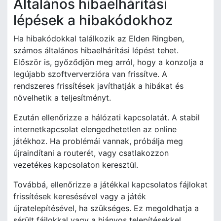
Általános hibaelhárítási
lépések a hibakódokhoz
Ha hibakódokkal találkozik az Elden Ringben,
számos általános hibaelhárítási lépést tehet.
Először is, győződjön meg arról, hogy a konzolja a
legújabb szoftververzióra van frissítve. A
rendszeres frissítések javíthatják a hibákat és
növelhetik a teljesítményt.
Ezután ellenőrizze a hálózati kapcsolatát. A stabil
internetkapcsolat elengedhetetlen az online
játékhoz. Ha problémái vannak, próbálja meg
újraindítani a routerét, vagy csatlakozzon
vezetékes kapcsolaton keresztül.
Továbbá, ellenőrizze a játékkal kapcsolatos fájlokat
frissítések keresésével vagy a játék
újratelepítésével, ha szükséges. Ez megoldhatja a
sérült fájlokkal vagy a hiányos telepítésekkel