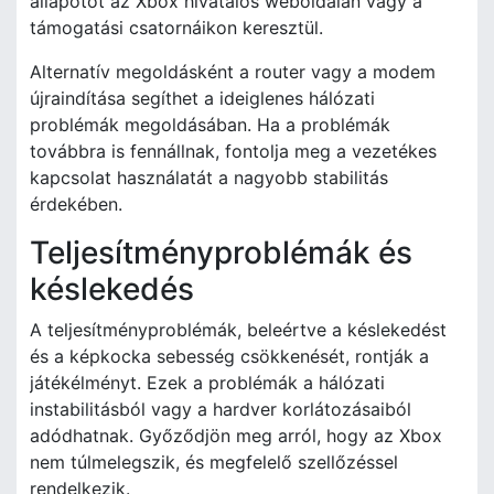
állapotot az Xbox hivatalos weboldalán vagy a
támogatási csatornáikon keresztül.
Alternatív megoldásként a router vagy a modem
újraindítása segíthet a ideiglenes hálózati
problémák megoldásában. Ha a problémák
továbbra is fennállnak, fontolja meg a vezetékes
kapcsolat használatát a nagyobb stabilitás
érdekében.
Teljesítményproblémák és
késlekedés
A teljesítményproblémák, beleértve a késlekedést
és a képkocka sebesség csökkenését, rontják a
játékélményt. Ezek a problémák a hálózati
instabilitásból vagy a hardver korlátozásaiból
adódhatnak. Győződjön meg arról, hogy az Xbox
nem túlmelegszik, és megfelelő szellőzéssel
rendelkezik.