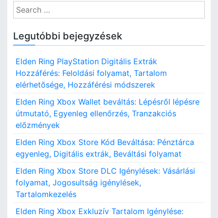
S
e
a
Legutóbbi bejegyzések
r
c
Elden Ring PlayStation Digitális Extrák
h
Hozzáférés: Feloldási folyamat, Tartalom
f
elérhetősége, Hozzáférési módszerek
o
r
Elden Ring Xbox Wallet beváltás: Lépésről lépésre
:
útmutató, Egyenleg ellenőrzés, Tranzakciós
előzmények
Elden Ring Xbox Store Kód Beváltása: Pénztárca
egyenleg, Digitális extrák, Beváltási folyamat
Elden Ring Xbox Store DLC Igénylések: Vásárlási
folyamat, Jogosultság igénylések,
Tartalomkezelés
Elden Ring Xbox Exkluzív Tartalom Igénylése: