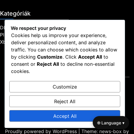
Kategóriák
DLC és Deluxe kiadás igények
We respect your privacy
PlayStation Kódbeváltás
Cookies help us improve your experience,
Xbox Kód Beváltás
deliver personalized content, and analyze
traffic. You can choose which cookies to allow
by clicking
Customize
. Click
Accept All
to
consent or
Reject All
to decline non-essential
Jogi információk
cookies.
Rólunk
Customize
Kapcsolatfelvétel
Adatvédelmi szabályzat
Reject All
Sütik és követés
Felhasználási feltételek
Accept All
🌐 Language ▾
Proudly powered by WordPress
|
Theme: news-box by