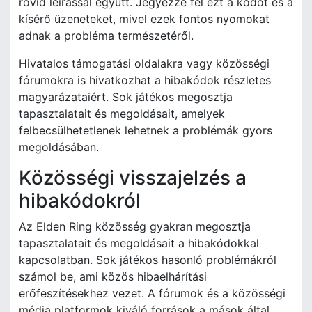
rövid leírással együtt. Jegyezze fel ezt a kódot és a
kísérő üzeneteket, mivel ezek fontos nyomokat
adnak a probléma természetéről.
Hivatalos támogatási oldalakra vagy közösségi
fórumokra is hivatkozhat a hibakódok részletes
magyarázataiért. Sok játékos megosztja
tapasztalatait és megoldásait, amelyek
felbecsülhetetlenek lehetnek a problémák gyors
megoldásában.
Közösségi visszajelzés a
hibakódokról
Az Elden Ring közösség gyakran megosztja
tapasztalatait és megoldásait a hibakódokkal
kapcsolatban. Sok játékos hasonló problémákról
számol be, ami közös hibaelhárítási
erőfeszítésekhez vezet. A fórumok és a közösségi
média platformok kiváló források a mások által