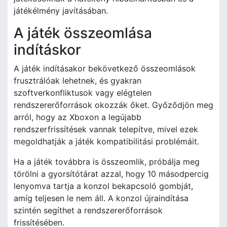
játékélmény javításában.
A játék összeomlása
indításkor
A játék indításakor bekövetkező összeomlások
frusztrálóak lehetnek, és gyakran
szoftverkonfliktusok vagy elégtelen
rendszererőforrások okozzák őket. Győződjön meg
arról, hogy az Xboxon a legújabb
rendszerfrissítések vannak telepítve, mivel ezek
megoldhatják a játék kompatibilitási problémáit.
Ha a játék továbbra is összeomlik, próbálja meg
törölni a gyorsítótárat azzal, hogy 10 másodpercig
lenyomva tartja a konzol bekapcsoló gombját,
amíg teljesen le nem áll. A konzol újraindítása
szintén segíthet a rendszererőforrások
frissítésében.