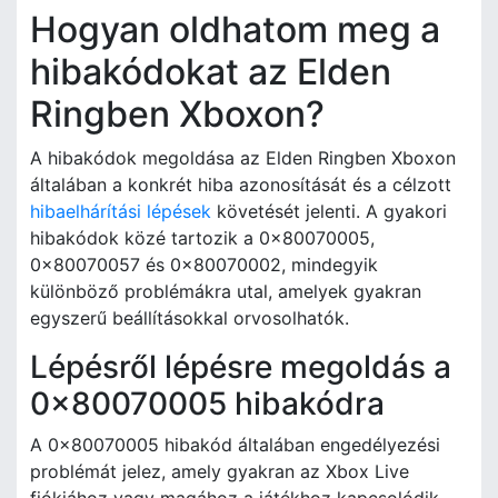
Hogyan oldhatom meg a
hibakódokat az Elden
Ringben Xboxon?
A hibakódok megoldása az Elden Ringben Xboxon
általában a konkrét hiba azonosítását és a célzott
hibaelhárítási lépések
követését jelenti. A gyakori
hibakódok közé tartozik a 0x80070005,
0x80070057 és 0x80070002, mindegyik
különböző problémákra utal, amelyek gyakran
egyszerű beállításokkal orvosolhatók.
Lépésről lépésre megoldás a
0x80070005 hibakódra
A 0x80070005 hibakód általában engedélyezési
problémát jelez, amely gyakran az Xbox Live
fiókjához vagy magához a játékhoz kapcsolódik.