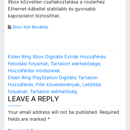
Xbox közvetlen csatlakoztatása a routerhez
Ethernet-kábellel stabilabb és gyorsabb
kapcsolatot biztosíthat.
Xbox Kód Beváltás
P
Elden Ring Xbox Digitális Extrák Hozzáférés:
o
Feloldási folyamat, Tartalom elérhetősége,
Hozzáférési módszerek
s
Elden Ring PlayStation Digitális Tartalom
Hozzáférés: Fiók követelmények, Letöltési
t
folyamat, Tartalom elérhetőség
n
LEAVE A REPLY
a
Your email address will not be published.
Required
v
fields are marked
*